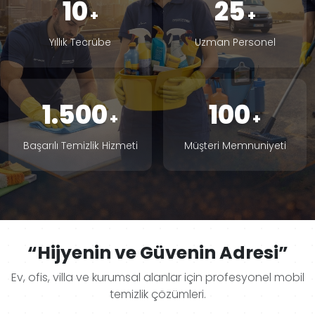
10
25
Yıllık Tecrübe
Uzman Personel
1.500
100
Başarılı Temizlik Hizmeti
Müşteri Memnuniyeti
“Hijyenin ve Güvenin Adresi”
Ev, ofis, villa ve kurumsal alanlar için profesyonel mobil
temizlik çözümleri.