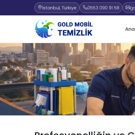
İstanbul, Türkiye
0553 090 91 58
g
Ana