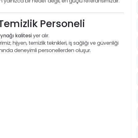
n yalnızca bir hedef değil, en güçlü referansımızdır.
ı Temizlik Personeli
ynağı kalitesi
yer alır.
z; hijyen, temizlik teknikleri, iş sağlığı ve güvenliği
anında deneyimli personellerden oluşur.