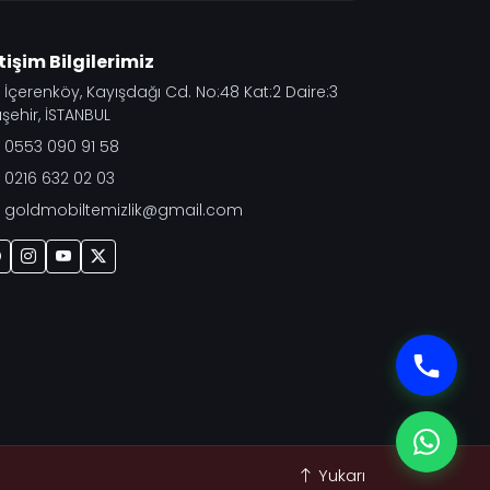
etişim Bilgilerimiz
İçerenköy, Kayışdağı Cd. No:48 Kat:2 Daire:3
şehir, İSTANBUL
0553 090 91 58
0216 632 02 03
goldmobiltemizlik@gmail.com
0553
Bize 
Yukarı