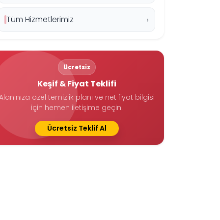
Tüm Hizmetlerimiz
Ücretsiz
Keşif & Fiyat Teklifi
Alanınıza özel temizlik planı ve net fiyat bilgisi
için hemen iletişime geçin.
Ücretsiz Teklif Al