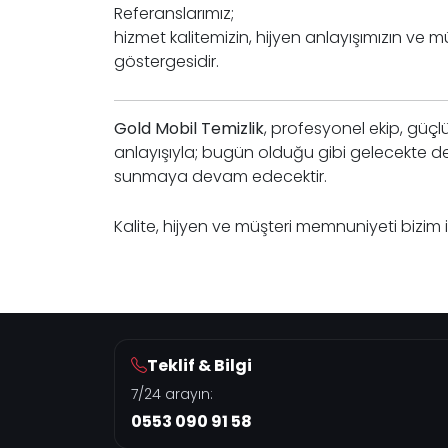
Referanslarımız;
hizmet kalitemizin, hijyen anlayışımızın v
göstergesidir.
Gold Mobil Temizlik
, profesyonel ekip, güçl
anlayışıyla; bugün olduğu gibi gelecekte de h
sunmaya devam edecektir.
Kalite, hijyen ve müşteri memnuniyeti bizim i
Teklif & Bilgi
7/24 arayın:
0553 090 91 58