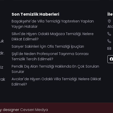
Son Temizlik Haberleri
İl
Başakşehir'de Villa Temizliği Yaptırırken Yapılan
Yaygın Hatalar
Ata
Silivri'de Hijyen Odaklı Mağaza Temizliği: Nelere
Dikkat Edilmeli?
tuk
Sarıyer Sakinleri İçin Ofis Temizliği İpuçları
ir.
Şişli'de Neden Profesyonel Taşınma Sonrası
Temizlik Tercih Edilmeli?
Pendik Dış Alan Temizliği Hakkında En Çok Sorulan
iz
Sorular
rak
Avcılar'de Hijyen Odaklı Villa Temizliği: Nelere Dikkat
Edilmeli?
by designer
Cevseri Medya