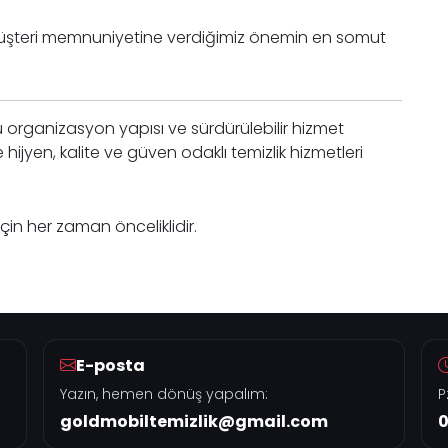
e müşteri memnuniyetine verdiğimiz önemin en somut
ü organizasyon yapısı ve sürdürülebilir hizmet
ijyen, kalite ve güven odaklı temizlik hizmetleri
çin her zaman önceliklidir.
E-posta
Yazın, hemen dönüş yapalım:
P
goldmobiltemizlik@gmail.com
0