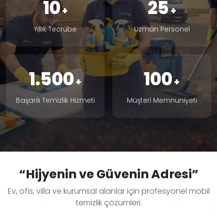
10
25
Yıllık Tecrübe
Uzman Personel
1.500
100
Başarılı Temizlik Hizmeti
Müşteri Memnuniyeti
“Hijyenin ve Güvenin Adresi”
Ev, ofis, villa ve kurumsal alanlar için profesyonel mobil
temizlik çözümleri.